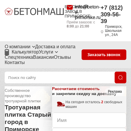
БЕТОННЫЙ
info@beton-
+7 (812)
ЗАВОД В
v-
309-56-
ПРИМОРСКЕ
primorske.ru
39
Приём заказов: с
8:00
до
21:00
Приморск,
Школьная
ул., 24А
О компании
Доставка и оплата
Калькулятор
Услуги
Заказать звонок
Спецтехника
Вакансии
Отзывы
Контакты
Рассчитаем стоимость
Собственное
Реклама
и закрепим скидку на доставку
производство
тротуарной плитки
На сегодня осталось
2
свободных
Тротуарная
машин
плитка Старый
город в
Приморске