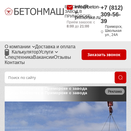
БЕТОННЫЙ
info@beton-
+7 (812)
ЗАВОД В
v-
309-56-
ПРИМОРСКЕ
primorske.ru
39
Приём заказов: с
8:00
до
21:00
Приморск,
Школьная
ул., 24А
О компании
Доставка и оплата
Калькулятор
Услуги
Заказать звонок
Спецтехника
Вакансии
Отзывы
Контакты
Плиты Мобистек в Приморске с завода
Реклама
Плиты Мобистек в Приморске с завода