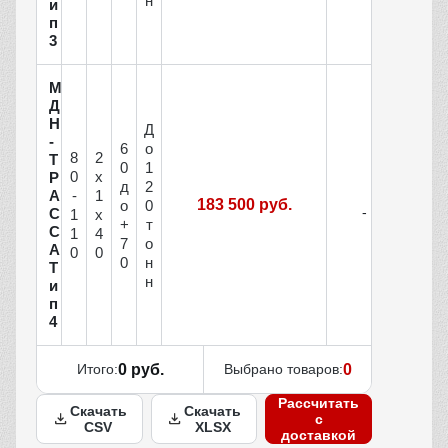
н
и
п
3
М
Д
Н
Д
-
6
о
8
2
Т
0
1
0
x
Р
д
2
А
-
1
183 500 руб.
о
0
С
1
x
+
т
С
1
4
7
о
А
0
0
0
н
Т
н
и
п
4
Итого:
0 руб.
Выбрано товаров:
0
Рассчитать
Скачать
Скачать
с
CSV
XLSX
доставкой