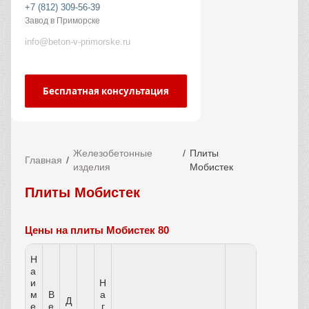
+7 (812) 309-56-39
Завод в Приморске
info@beton-v-primorske.ru
Бесплатная консультация
Железобетонные
Плиты
Главная
изделия
Мобистек
Плиты Мобистек
Цены на плиты Мобистек 80
Н
а
и
Н
м
В
а
Д
е
е
г