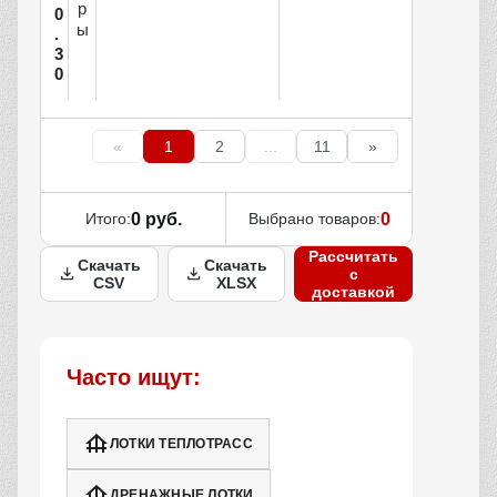
р
0
ы
.
3
0
«
1
2
...
11
»
Итого:
0 руб.
Выбрано товаров:
0
Рассчитать
Скачать
Скачать
с
CSV
XLSX
доставкой
Часто ищут:
ЛОТКИ ТЕПЛОТРАСС
ДРЕНАЖНЫЕ ЛОТКИ