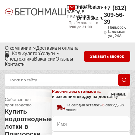
БЕТОННЫЙ
info@beton-
+7 (812)
ЗАВОД В
v-
309-56-
ПРИМОРСКЕ
primorske.ru
39
Приём заказов: с
8:00
до
21:00
Приморск,
Школьная
ул., 24А
О компании
Доставка и оплата
Калькулятор
Услуги
Заказать звонок
Спецтехника
Вакансии
Отзывы
Контакты
Рассчитаем стоимость
Реклама
и закрепим скидку на доставку
Собственное
производство
На сегодня осталось
6
свободных
машин
Купить
водоотводные
лотки в
Приморске