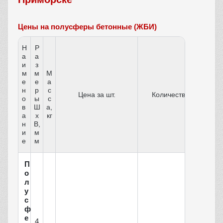
Цены на полусферы бетонные (ЖБИ)
Н
Р
а
а
и
з
м
м
М
е
е
а
н
р
с
Цена за шт.
Количество
о
ы
с
в
Ш
а,
а
х
кг
н
В,
и
м
е
м
П
о
л
у
с
ф
е
4