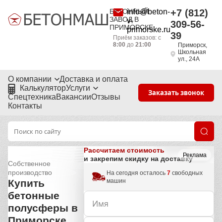
БЕТОННЫЙ
info@beton-
+7 (812)
ЗАВОД В
v-
309-56-
ПРИМОРСКЕ
primorske.ru
39
Приём заказов: с
8:00
до
21:00
Приморск,
Школьная
ул., 24А
О компании
Доставка и оплата
Калькулятор
Услуги
Заказать звонок
Спецтехника
Вакансии
Отзывы
Контакты
Рассчитаем стоимость
Реклама
и закрепим скидку на доставку
Собственное
производство
На сегодня осталось
7
свободных
машин
Купить
бетонные
полусферы в
Приморске