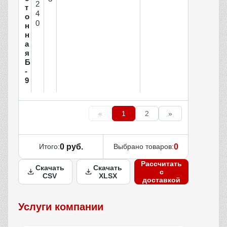
2
т
4
о
0
н
н
а
я
Б
-
9
«
1
2
»
Итого:
0 руб.
Выбрано товаров:
0
Рассчитать
Скачать
Скачать
с
CSV
XLSX
доставкой
Услуги компании