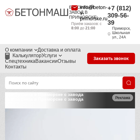
БЕТОННЫЙ
info@beton-
+7 (812)
ЗАВОД В
v-
309-56-
ПРИМОРСКЕ
primorske.ru
39
Приём заказов: с
8:00
до
21:00
Приморск,
Школьная
ул., 24А
О компании
Доставка и оплата
Калькулятор
Услуги
Заказать звонок
Спецтехника
Вакансии
Отзывы
Контакты
Вывоз снега в Приморске с завода
Реклама
Вывоз снега в Приморске с завода