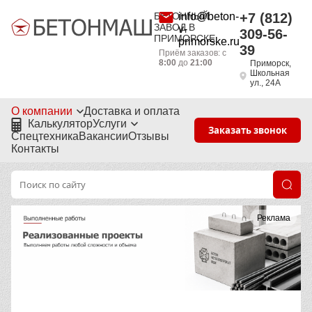
БЕТОННЫЙ
info@beton-
+7 (812)
ЗАВОД В
v-
309-56-
ПРИМОРСКЕ
primorske.ru
39
Приём заказов: с
8:00
до
21:00
Приморск,
Школьная
ул., 24А
О компании
Доставка и оплата
Калькулятор
Услуги
Заказать звонок
Спецтехника
Вакансии
Отзывы
Контакты
Реклама