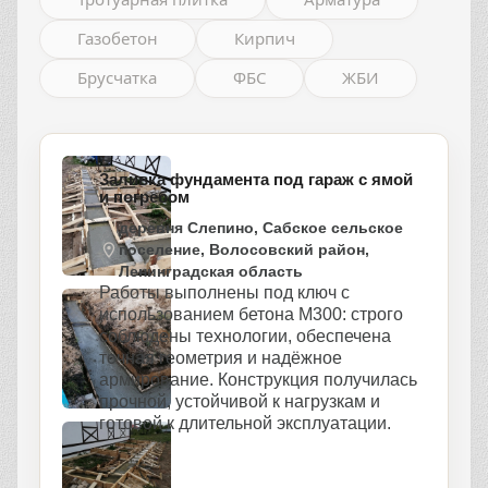
Газобетон
Кирпич
Брусчатка
ФБС
ЖБИ
Заливка фундамента под гараж с ямой
и погребом
деревня Слепино, Сабское сельское
поселение, Волосовский район,
Ленинградская область
Работы выполнены под ключ с
использованием бетона М300: строго
соблюдены технологии, обеспечена
точная геометрия и надёжное
армирование. Конструкция получилась
прочной, устойчивой к нагрузкам и
готовой к длительной эксплуатации.