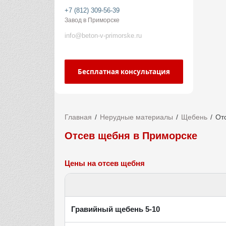
+7 (812) 309-56-39
Завод в Приморске
info@beton-v-primorske.ru
Бесплатная консультация
Главная
Нерудные материалы
Щебень
От
Отсев щебня в Приморске
Цены на отсев щебня
Гравийный щебень 5-10