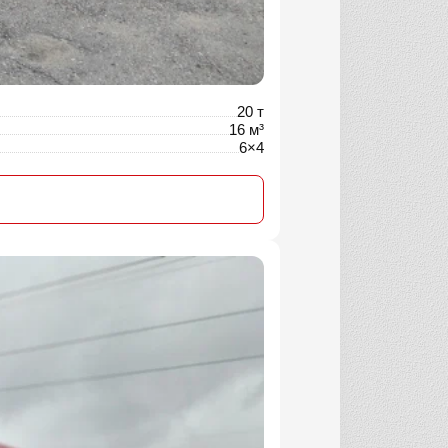
20 т
16 м³
6×4