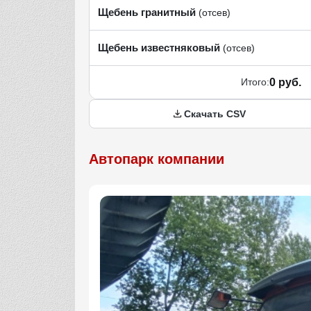
Щебень гранитный
(отсев)
Щебень известняковый
(отсев)
Итого:
0 руб.
Скачать CSV
Автопарк компании