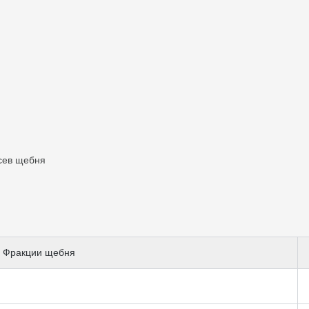
сев щебня
Фракции щебня