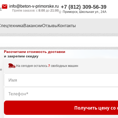
info@beton-v-primorske.ru
+7 (812) 309-56-39
Е
Приём заказов: с
8:00
до
21:00
Приморск, Школьная ул., 24А
Спецтехника
Вакансии
Отзывы
Контакты
Рассчитаем стоимость доставки
и закрепим скидку
На сегодня осталось
7
свободных машин
не
Получить цену со