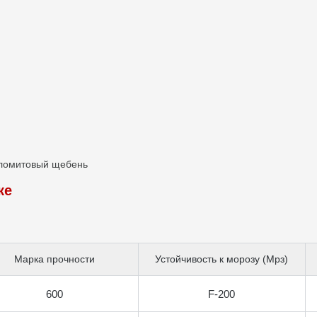
ломитовый щебень
ке
Марка прочности
Устойчивость к морозу (Мрз)
600
F-200