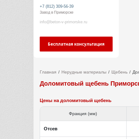
+7 (812) 309-56-39
Завод в Приморске
info@beton-v-primorske.ru
Бесплатная консультация
Главная
Нерудные материалы
Щебень
До
Доломитовый щебень Приморс
Цены на доломитовый щебень
Фракция (мм)
Отсев