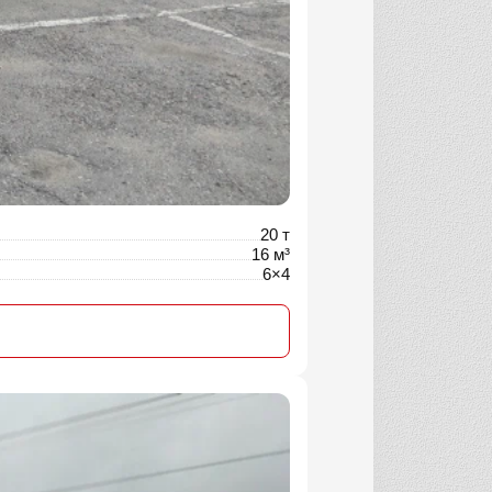
20 т
16 м³
6×4