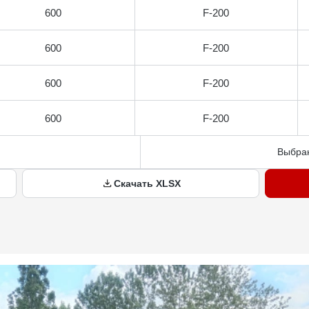
600
F-200
600
F-200
600
F-200
600
F-200
Выбран
Скачать XLSX