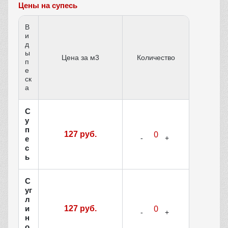
Цены на супесь
В
и
д
ы
Цена за м3
Количество
п
е
ск
а
С
у
п
127 руб.
е
с
ь
С
уг
л
и
127 руб.
н
о