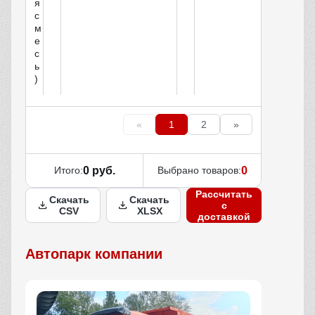
я
с
м
е
с
ь
)
«
1
2
»
Итого:
0 руб.
Выбрано товаров:
0
Рассчитать
Скачать
Скачать
с
CSV
XLSX
доставкой
Автопарк компании