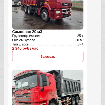
Самосвал 20 м3
Грузоподъёмность
25 т
Объём кузова
20 м³
Тип шасси
8×4
2 340 руб / час
Заказать