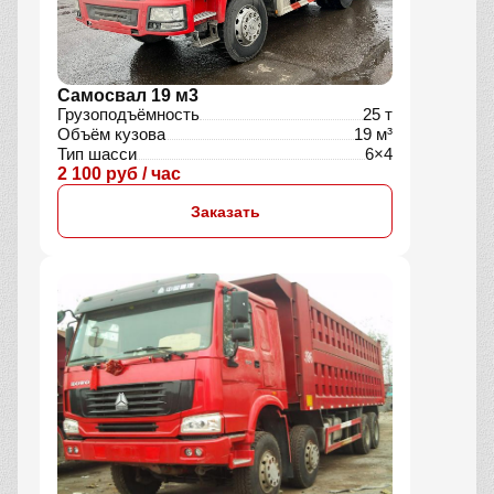
Самосвал 19 м3
Грузоподъёмность
25 т
Объём кузова
19 м³
Тип шасси
6×4
2 100 руб / час
Заказать