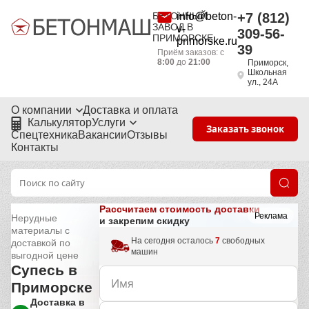
БЕТОННЫЙ
info@beton-
+7 (812)
ЗАВОД В
v-
309-56-
ПРИМОРСКЕ
primorske.ru
39
Приём заказов: с
8:00
до
21:00
Приморск,
Школьная
ул., 24А
О компании
Доставка и оплата
Калькулятор
Услуги
Заказать звонок
Спецтехника
Вакансии
Отзывы
Контакты
Рассчитаем стоимость доставки
Реклама
Нерудные
и закрепим скидку
материалы с
На сегодня осталось
7
свободных
доставкой по
машин
выгодной цене
Супесь в
Приморске
Доставка в