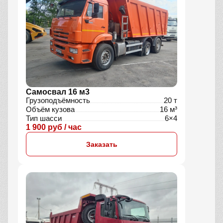
Самосвал 16 м3
Грузоподъёмность
20 т
Объём кузова
16 м³
Тип шасси
6×4
1 900 руб / час
Заказать