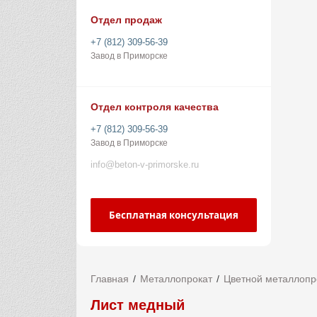
Отдел продаж
+7 (812) 309-56-39
Завод в Приморске
Отдел контроля качества
+7 (812) 309-56-39
Завод в Приморске
info@beton-v-primorske.ru
Бесплатная консультация
Главная
Металлопрокат
Цветной металлопр
Лист медный