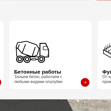
Бетонные работы
Фу
Зальем бетон, работаем с
От ч
любыми видами опалубки
про