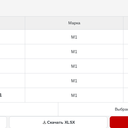
Марка
М1
М1
М1
М1
1
М1
Выбран
Скачать XLSX