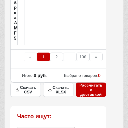
а
р
к
а
А
М
Г
5
«
1
2
...
106
»
Итого:
0 руб.
Выбрано товаров:
0
Рассчитать
Скачать
Скачать
с
CSV
XLSX
доставкой
Часто ищут: