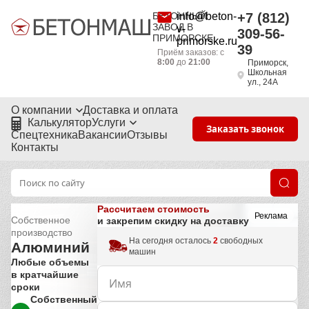
БЕТОННЫЙ
info@beton-
+7 (812)
ЗАВОД В
v-
309-56-
ПРИМОРСКЕ
primorske.ru
39
Приём заказов: с
8:00
до
21:00
Приморск,
Школьная
ул., 24А
О компании
Доставка и оплата
Калькулятор
Услуги
Заказать звонок
Спецтехника
Вакансии
Отзывы
Контакты
Рассчитаем стоимость
Реклама
Собственное
и закрепим скидку на доставку
производство
На сегодня осталось
2
свободных
Алюминий
машин
Любые объемы
в кратчайшие
сроки
Собственный