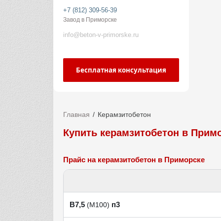
+7 (812) 309-56-39
Завод в Приморске
info@beton-v-primorske.ru
Бесплатная консультация
Главная
Керамзитобетон
Купить керамзитобетон в Прим
Прайс на керамзитобетон в Приморске
В7,5
п3
(М100)