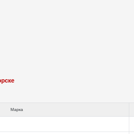
орске
Марка