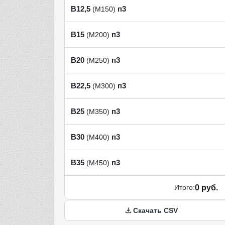
В12,5
п3
(М150)
В15
п3
(М200)
В20
п3
(М250)
В22,5
п3
(М300)
В25
п3
(М350)
В30
п3
(М400)
В35
п3
(М450)
Итого:
0 руб.
Скачать CSV