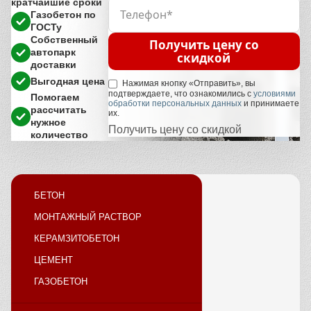
кратчайшие сроки
Газобетон по
ГОСТу
Собственный
Получить цену со
автопарк
скидкой
доставки
Выгодная цена
Нажимая кнопку «Отправить», вы
подтверждаете, что ознакомились с
условиями
Помогаем
обработки персональных данных
и принимаете
рассчитать
их.
нужное
Получить цену со скидкой
количество
БЕТОН
МОНТАЖНЫЙ РАСТВОР
КЕРАМЗИТОБЕТОН
ЦЕМЕНТ
ГАЗОБЕТОН