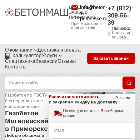
БЕТОННЫЙ
info@beton-
+7 (812)
ЗАВОД В
v-
309-56-
ПРИМОРСКЕ
primorske.ru
39
Приём заказов: с
8:00
до
21:00
Приморск,
Школьная
ул., 24А
О компании
Доставка и оплата
Калькулятор
Услуги
Заказать звонок
Спецтехника
Вакансии
Отзывы
Контакты
Газобетон по ГОСТу
Рассчитаем стоимость
Реклама
без переплаты и с
и закрепим скидку на доставку
поставкой в срок
На сегодня осталось
5
свободных
Газобетон
машин
Могилевский
в Приморске
Любые объемы в