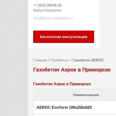
+7 (812) 309-56-39
Завод в Приморске
info@beton-v-primorske.ru
Бесплатная консультация
Главная
Газобетон
Газобетон AEROC
Газобетон Аэрок в Приморске
Газобетон Аэрок в Приморске
Наименование
AEROC EcoTerm 100х250х625