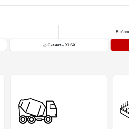
Выбран
Скачать XLSX