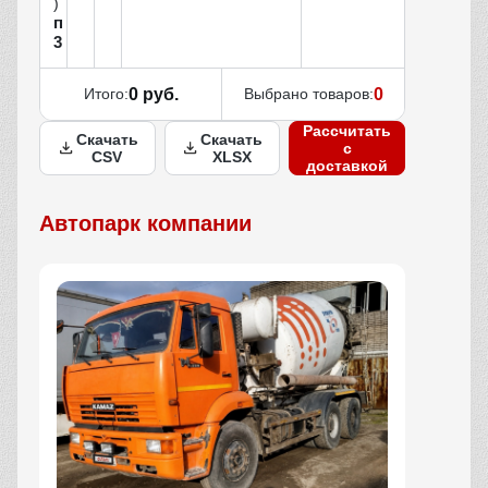
)
п
3
Итого:
0 руб.
Выбрано товаров:
0
Рассчитать
Скачать
Скачать
с
CSV
XLSX
доставкой
Автопарк компании