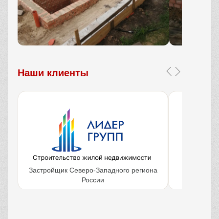
Наши клиенты
Застройщик Северо-Западного региона
Крупнейш
России
объ