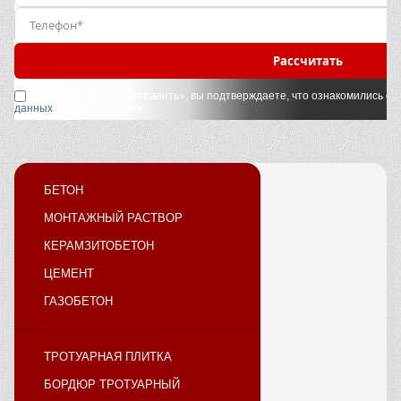
Рассчитать
Нажимая кнопку «Отправить», вы подтверждаете, что ознакомились с
у
данных
и принимаете их.
БЕТОН
МОНТАЖНЫЙ РАСТВОР
КЕРАМЗИТОБЕТОН
ЦЕМЕНТ
ГАЗОБЕТОН
ТРОТУАРНАЯ ПЛИТКА
БОРДЮР ТРОТУАРНЫЙ