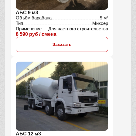
АБС 9 м3
Объём барабана
9 м³
Тип
Миксер
Применение
Для частного строительства
8 590 руб / смена
Заказать
АБС 12 м3