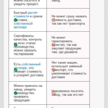
можно посетить и
завод
увидеть процесс
Быстрый
расчёт
стоимости
и сроков
Не может сразу назвать
доставки,
стоимость доставки,
собственный
так как нет транспорта
автопарк
Сертификаты
Не может
качества, контроль
гарантировать
на всех этапах
качество, так как
производства,
закупает продукцию
можно заказать
там, где дешевле
тестирование
Нет своих машин,
Есть
собственный
использует наёмный
автопарк
, что
транспорт, что
снижает стоимость
увеличивает стоимость
и ускоряет доставку
доставки
Можно приехать на
завод, увидеть
Невозможно посетить
производство,
завод, так как его нет
проверить
продукцию