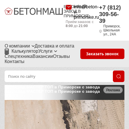
БЕТОННЫЙ
info@beton-
+7 (812)
ЗАВОД В
v-
309-56-
ПРИМОРСКЕ
primorske.ru
39
Приём заказов: с
8:00
до
21:00
Приморск,
Школьная
ул., 24А
О компании
Доставка и оплата
Калькулятор
Услуги
Заказать звонок
Спецтехника
Вакансии
Отзывы
Контакты
Бетон под МАСТЕР ТОП в Приморске с завода
Реклама
Бетон под МАСТЕР ТОП в Приморске с завода